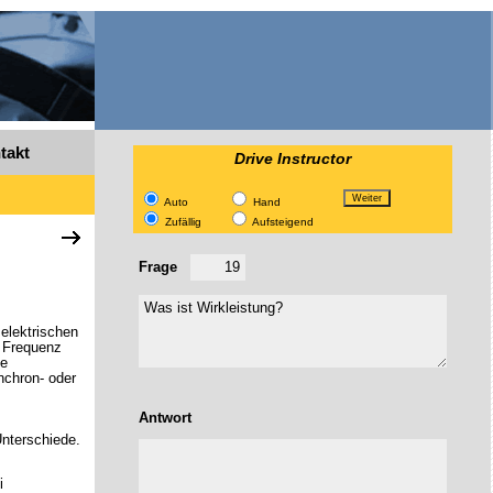
takt
Drive Instructor
Auto
Hand
Zufällig
Aufsteigend
Frage
elektrischen
. Frequenz
ie
nchron- oder
Antwort
nterschiede.
i