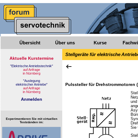
Übersicht
Über uns
Kurse
Fachwi
Stellgeräte für elektrische Antrieb
Pulssteller für Drehstrommotoren 
Ste
Net
und 
ang
Asy
Bürs
Sync
Experimentieren Sie mit virtuellen
Testständen im:
Dre
Sie
Ste