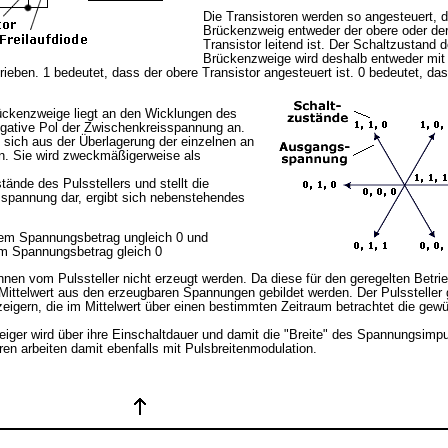
Die Transistoren werden so angesteuert, 
Brückenzweig entweder der obere oder der
Transistor leitend ist. Der Schaltzustand d
Brückenzweige wird deshalb entweder mit 
rieben. 1 bedeutet, dass der obere Transistor angesteuert ist. 0 bedeutet, das
ückenzweige liegt an den Wicklungen des
egative Pol der Zwischenkreisspannung an.
ich aus der Überlagerung der einzelnen an
. Sie wird zweckmäßigerweise als
ände des Pulsstellers und stellt die
spannung dar, ergibt sich nebenstehendes
nem Spannungsbetrag ungleich 0 und
em Spannungsbetrag gleich 0
nen vom Pulssteller nicht erzeugt werden. Da diese für den geregelten Betri
 Mittelwert aus den erzeugbaren Spannungen gebildet werden. Der Pulssteller 
igern, die im Mittelwert über einen bestimmten Zeitraum betrachtet die gew
iger wird über ihre Einschaltdauer und damit die "Breite" des Spannungsimp
ren arbeiten damit ebenfalls mit Pulsbreitenmodulation.