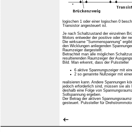
logischen 1 oder einer logischen 0 besch
Transistor angesteuert ist.
Je nach Schaltzustand der einzelnen Br
Motors entweder der positive oder der n
Die wirksame "Summenspannung" ergibt s
den Wicklungen anliegenden Spannungen
Raumzeiger dargestellt.
Betrachtet man alle möglichen Schaltzust
resultierenden Raumzeiger der Ausgangs
Bild. Man erkennt, dass der Pulssteller
6 aktive Spannungszeiger mit ei
2 so genannte Nullzeiger mit ein
realisieren kann. Andere Spannungen kön
jedoch erforderlich sind, müssen sie als
deshalb eine Folge von Spannungsraumze
Sollspannung ergeben.
Der Betrag der aktiven Spannungsraumze
gesteuert. Pulssteller für Drehstrommoto