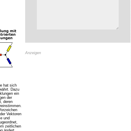
Anzeigen
e hat sich
währt. Dazu
klungen ein
gen der
t, deren
reinstimmen.
Vorzeichen
der Vektoren
me und
ugeordnet,
m zeitlichen
g ändert.