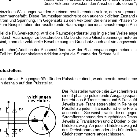
Diese Vektoren erwecken den Anschein, als ob sie "p
inzelnen Wicklungen werden zu einem resultierenden Vektor, dem so genann
zusammengefaßt. Diese Raumzeiger beschreibt den augenblicklichen Zustand
Strom und Spannung. Im Gegensatz zu den Vektoren der einzelnen Phasen "pul
Zum Beispiel rotiert der resultierende Raumzeiger bei ideal sinusförmigen P
l die Flußverkettung, wird die Raumzeigerdarstellung in gleicher Weise ang
ig durch Raumzeiger zu beschreiben. Da bürstenlose Gleichspannungsmotore
ind, kann die vektorielle Beschreibung im Grundsatz auch auf sie angewende
ometrischen) Addition der Phasenströme bzw. der Phasenspannungen heben sic
 Fall ist. Bei der skalaren Addition ergibt die Summe der Ströme Null.
lsstellers
g, die als Eingangsgröße für den Pulssteller dient, wurde bereits beschriebe
 deshalb auf den Pulssteller.
Der Pulssteller wandelt die Zwischenkrei
eine 3-phasige pulsierende Ausgangsspan
besteht aus 6 Transistoren und 6 Freilaufd
Jeweils zwei Transistoren sind in Reihe ge
Parallel zu jedem Transistor ist eine Freil
angeordnet. Sie weist jeweils die entgege
Stromflussrichtung des zugehörigen Transi
Jeweils 2 Transistoren und 2 Dioden bilde
Brückenzweig. An jedem Brückenzweig is
des Drehstrommotors oder des bürstenlos
Gleichstrommotors angeschlossen.