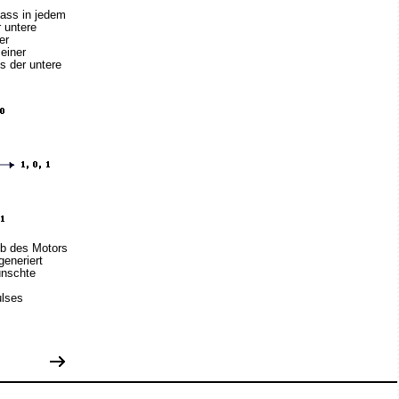
dass in jedem
 untere
er
einer
s der untere
eb des Motors
generiert
ünschte
ulses