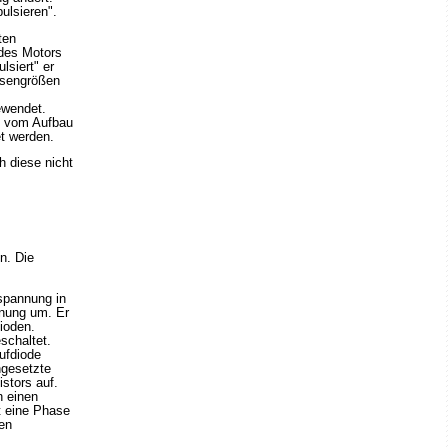
ulsieren".
ten
 des Motors
siert" er
hasengrößen
ewendet.
n vom Aufbau
t werden.
h diese nicht
n. Die
sspannung in
nung um. Er
ioden.
schaltet.
aufdiode
ngesetzte
stors auf.
n einen
t eine Phase
en