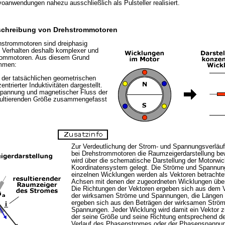
oanwendungen nahezu ausschließlich als Pulsteller realisiert.
chreibung von Drehstrommotoren
hstrommotoren sind dreiphasig
en Verhalten deshalb komplexer und
trommotoren. Aus diesem Grund
ommen:
n der tatsächlichen geometrischen
trierter Induktivitäten dargestellt.
Spannung und magnetischer Fluss der
sultierenden Größe zusammengefasst
Zur Verdeutlichung der Strom- und Spannungsverläuf
bei Drehstrommotoren die Raumzeigerdarstellung be
wird über die schematische Darstellung der Motorwic
Koordinatensystem gelegt. Die Ströme und Spannun
einzelnen Wicklungen werden als Vektoren betrachte
Achsen mit denen der zugeordneten Wicklungen übe
Die Richtungen der Vektoren ergeben sich aus dem 
der wirksamen Ströme und Spannungen, die Längen 
ergeben sich aus den Beträgen der wirksamen Strö
Spannungen. Jeder Wicklung wird damit ein Vektor z
der seine Größe und seine Richtung entsprechend de
Verlauf des Phasenstromes oder der Phasenspannun